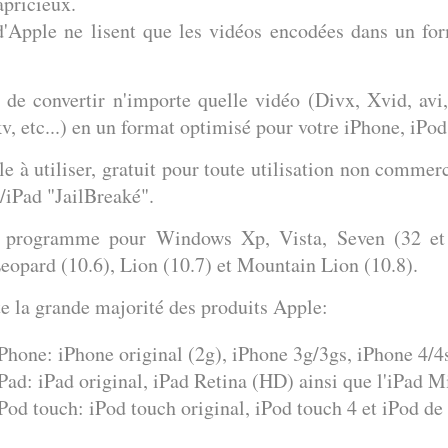
apricieux.
d'Apple ne lisent que
les vidéos encodées dans un for
de convertir n'importe quelle vidéo
(Divx, Xvid, avi
v, etc...)
en un format optimisé pour votre iPhone, iPod
le à utiliser, gratuit
pour toute utilisation non commerci
/iPad "JailBreaké".
n programme pour Windows Xp, Vista, Seven (32 e
eopard (10.6), Lion (10.7) et Mountain Lion (10.8)
.
 la grande majorité des produits Apple:
iPhone: iPhone original (2g), iPhone 3g/3gs, iPhone 4/4s
iPad: iPad original, iPad Retina (HD) ainsi que l'iPad M
iPod touch: iPod touch original, iPod touch 4 et iPod d