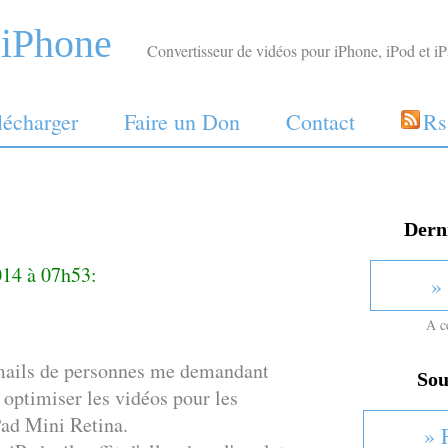
2
iPhone
Convertisseur de vidéos pour iPhone, iPod et iPad
lécharger
Faire un Don
Contact
Rs
Derni
014 à 07h53:
»
A c
mails de personnes me demandant
Sou
 optimiser les vidéos pour les
Pad Mini Retina.
» 