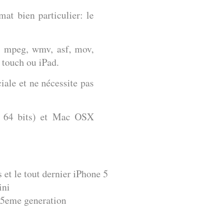
mat bien particulier:
le
, mpeg, wmv, asf, mov,
 touch ou iPad
.
ale et ne nécessite pas
t 64 bits) et Mac OSX
 et le tout dernier iPhone 5
ini
e 5eme generation