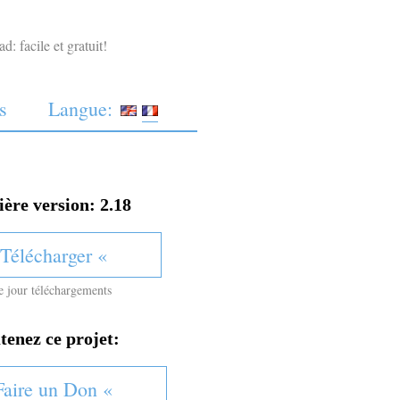
: facile et gratuit!
s
Langue:
ère version:
2.18
 Télécharger «
e jour
téléchargements
tenez ce projet:
Faire un Don «